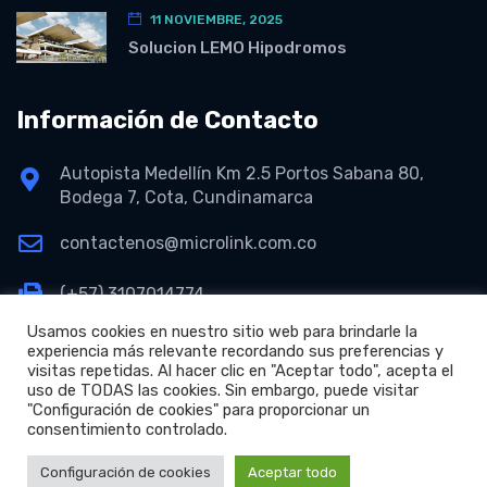
11 NOVIEMBRE, 2025
Solucion LEMO Hipodromos
Información de Contacto
Autopista Medellín Km 2.5 Portos Sabana 80,
Bodega 7, Cota, Cundinamarca
contactenos@microlink.com.co
(+57) 3107014774
Usamos cookies en nuestro sitio web para brindarle la
experiencia más relevante recordando sus preferencias y
visitas repetidas. Al hacer clic en "Aceptar todo", acepta el
uso de TODAS las cookies. Sin embargo, puede visitar
"Configuración de cookies" para proporcionar un
consentimiento controlado.
+
Copyright © 2026 Microlink S.A.S.
Configuración de cookies
Aceptar todo