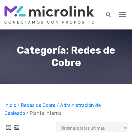
Categoría: Redes de
Cobre
Inicio
/
Redes de Cobre
/
Administración de
Cableado
/ Planta Interna