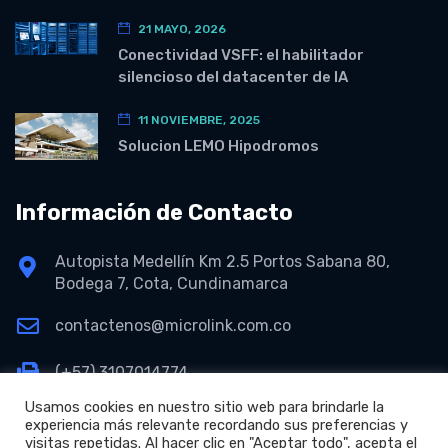
21 MAYO, 2026
Conectividad VSFF: el habilitador
silencioso del datacenter de IA
11 NOVIEMBRE, 2025
Solucion LEMO Hipodromos
Información de Contacto
Autopista Medellín Km 2.5 Portos Sabana 80,
Bodega 7, Cota, Cundinamarca
contactenos@microlink.com.co
(+57) 3107014774
Usamos cookies en nuestro sitio web para brindarle la
experiencia más relevante recordando sus preferencias y
visitas repetidas. Al hacer clic en "Aceptar todo", acepta el