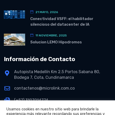
21 MAYO, 2026
Conectividad VSFF: el habilitador
silencioso del datacenter de IA
11 NOVIEMBRE, 2025
Solucion LEMO Hipodromos
Información de Contacto
Autopista Medellín Km 2.5 Portos Sabana 80,
Bodega 7, Cota, Cundinamarca
contactenos@microlink.com.co
(+57) 3107014774
Usamos cookies en nuestro sitio web para brindarle la
experiencia más relevante recordando sus preferencias y