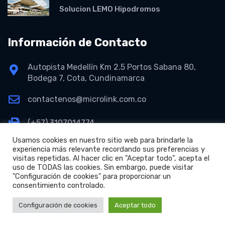
Solucion LEMO Hipodromos
Información de Contacto
Autopista Medellín Km 2.5 Portos Sabana 80,
Bodega 7, Cota, Cundinamarca
contactenos@microlink.com.co
(+57) 3107014774
Usamos cookies en nuestro sitio web para brindarle la
experiencia más relevante recordando sus preferencias y
visitas repetidas. Al hacer clic en "Aceptar todo", acepta el
uso de TODAS las cookies. Sin embargo, puede visitar
"Configuración de cookies" para proporcionar un
consentimiento controlado.
+
Copyright © 2026 Microlink S.A.S.
Configuración de cookies
Aceptar todo