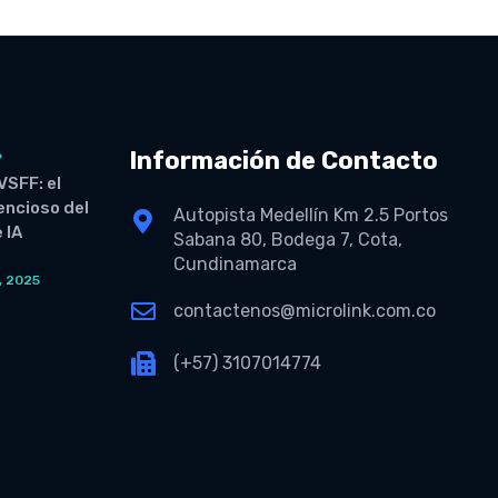
Información de Contacto
6
VSFF: el
lencioso del
Autopista Medellín Km 2.5 Portos
 IA
Sabana 80, Bodega 7, Cota,
Cundinamarca
, 2025
O
contactenos@microlink.com.co
(+57) 3107014774