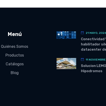
Menú
21 MAYO, 202
Conectividad 
habilitador si
Quiénes Somos
datacenter de
Productos
11 NOVIEMBRE
Catálogos
Solucion LEM
Hipodromos
Blog