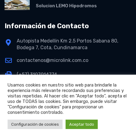
Solucion LEMO Hipodromos
Información de Contacto
Autopista Medellín Km 2.5 Portos Sabana 80,
Bodega 7, Cota, Cundinamarca
contactenos@microlink.com.co
(+57) 3107014774
Usamos cookies en nuestro sitio web para brindarle la
experiencia más relevante recordando sus preferencias y
visitas repetidas. Al hacer clic en "Aceptar todo", acepta el
uso de TODAS las cookies. Sin embargo, puede visitar
"Configuración de cookies" para proporcionar un
consentimiento controlado.
+
Copyright © 2026 Microlink S.A.S.
Configuración de cookies
Aceptar todo