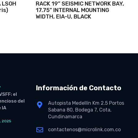
A LSOH
RACK 19” SEISMIC NETWORK BAY,
is)
17.75” INTERNAL MOUNTING
WIDTH, EIA-U, BLACK
Información de Contacto
6
VSFF: el
lencioso del
Autopista Medellín Km 2.5 Portos
 IA
Sabana 80, Bodega 7, Cota,
Cundinamarca
, 2025
O
contactenos@microlink.com.co