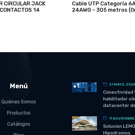
R CIRCULAR JACK
Cable UTP Categoría 6
 CONTACTOS 14
24AWG – 305 metros (Gr
Menú
21 MAYO, 202
Conectividad 
habilitador si
Quiénes Somos
datacenter de
Productos
11 NOVIEMBRE
Catálogos
Solucion LEM
Hipodromos