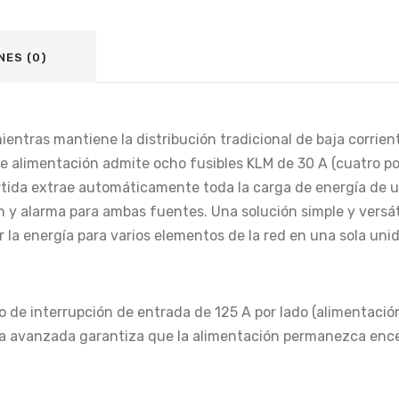
NES (0)
entras mantiene la distribución tradicional de baja corrien
le alimentación admite ocho fusibles KLM de 30 A (cuatro por
rtida extrae automáticamente toda la carga de energía de un
n y alarma para ambas fuentes. Una solución simple y versáti
 la energía para varios elementos de la red en una sola uni
ivo de interrupción de entrada de 125 A por lado (alimentaci
da avanzada garantiza que la alimentación permanezca encen