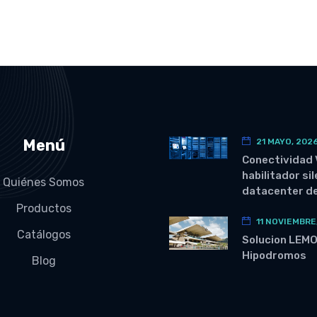
Menú
21 MAYO, 202
Conectividad 
habilitador si
Quiénes Somos
datacenter de
Productos
11 NOVIEMBRE
Catálogos
Solucion LEM
Hipodromos
Blog