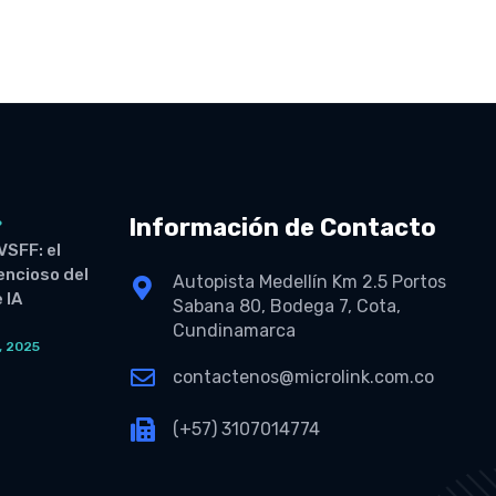
Información de Contacto
6
VSFF: el
lencioso del
Autopista Medellín Km 2.5 Portos
 IA
Sabana 80, Bodega 7, Cota,
Cundinamarca
, 2025
O
contactenos@microlink.com.co
(+57) 3107014774