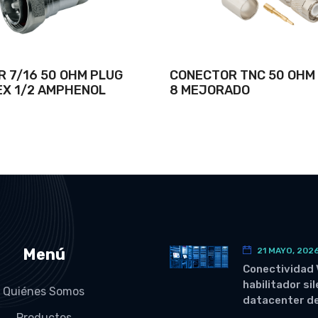
 7/16 50 OHM PLUG
CONECTOR TNC 50 OHM 
X 1/2 AMPHENOL
8 MEJORADO
Menú
21 MAYO, 202
Conectividad 
habilitador si
Quiénes Somos
datacenter de
Productos