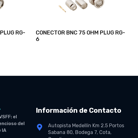
PLUG RG-
CONECTOR BNC 75 OHM PLUG RG-
6
Información de Contacto
6
VSFF: el
lencioso del
Autopista Medellín Km 2.5 Portos
 IA
Sabana 80, Bodega 7, Cota,