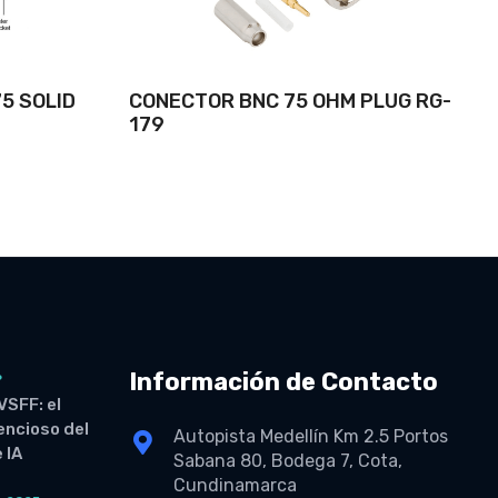
5 SOLID
CONECTOR BNC 75 OHM PLUG RG-
179
Información de Contacto
6
VSFF: el
lencioso del
Autopista Medellín Km 2.5 Portos
 IA
Sabana 80, Bodega 7, Cota,
Cundinamarca