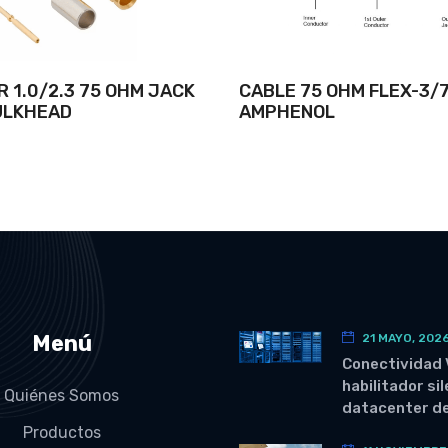
 1.0/2.3 75 OHM JACK
CABLE 75 OHM FLEX-3/7
ULKHEAD
AMPHENOL
Menú
21 MAYO, 202
Conectividad 
habilitador si
Quiénes Somos
datacenter de
Productos