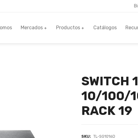
B
Somos
Mercados
Productos
Catálogos
Recu
SWITCH 
10/100/
RACK 19
SKU:
TL-SG1016D