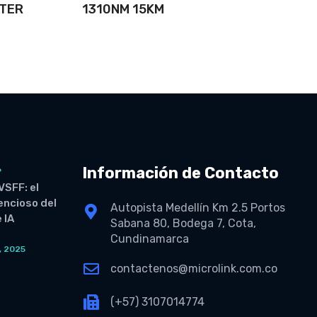
UTER
1310NM 15KM
Información de Contacto
6
VSFF: el
lencioso del
Autopista Medellín Km 2.5 Portos
 IA
Sabana 80, Bodega 7, Cota,
Cundinamarca
, 2025
O
contactenos@microlink.com.co
(+57) 3107014774