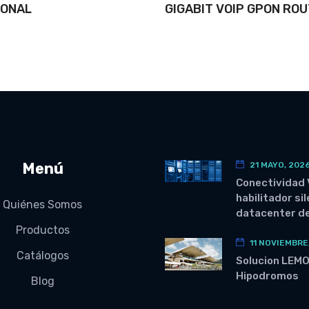
IONAL
GIGABIT VOIP GPON RO
Menú
21 MAYO, 202
Conectividad 
habilitador si
Quiénes Somos
datacenter de
Productos
11 NOVIEMBRE
Catálogos
Solucion LEM
Hipodromos
Blog