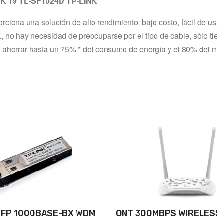
 19 TL-SF1024D TP-LINK
na una solución de alto rendimiento, bajo costo, fácil de usar, 
o hay necesidad de preocuparse por el tipo de cable, sólo tiene
 ahorrar hasta un 75% * del consumo de energía y el 80% del mat
SFP 1000BASE-BX WDM
ONT 300MBPS WIRELES