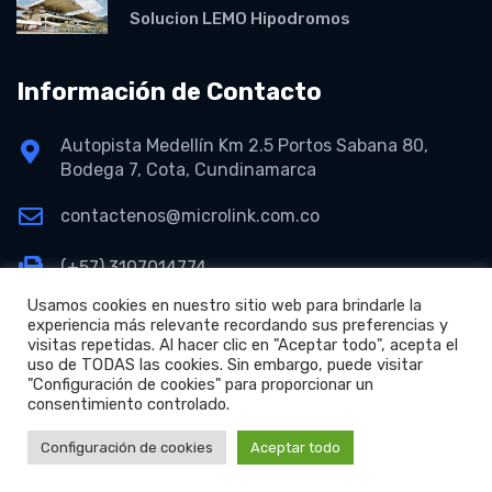
Solucion LEMO Hipodromos
Información de Contacto
Autopista Medellín Km 2.5 Portos Sabana 80,
Bodega 7, Cota, Cundinamarca
contactenos@microlink.com.co
(+57) 3107014774
Usamos cookies en nuestro sitio web para brindarle la
experiencia más relevante recordando sus preferencias y
visitas repetidas. Al hacer clic en "Aceptar todo", acepta el
uso de TODAS las cookies. Sin embargo, puede visitar
"Configuración de cookies" para proporcionar un
consentimiento controlado.
+
Copyright © 2026 Microlink S.A.S.
Configuración de cookies
Aceptar todo