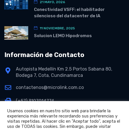
21 MAYO, 2026
Conectividad VSFF: el habilitador
silencioso del datacenter de IA
11 NOVIEMBRE, 2025
Solucion LEMO Hipodromos
Información de Contacto
Autopista Medellín Km 2.5 Portos Sabana 80,
Bodega 7, Cota, Cundinamarca
contactenos@microlink.com.co
(+57) 3107014774
Usamos cookies en nuestro sitio web para brindarle la
experiencia más relevante recordando sus preferencias y
visitas repetidas. Al hacer clic en "Aceptar todo", acepta el
uso de TODAS las cookies. Sin embargo, puede visitar