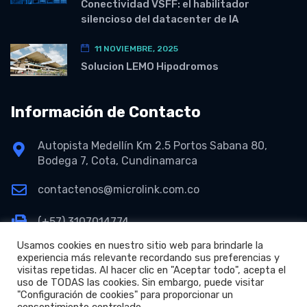
Conectividad VSFF: el habilitador
silencioso del datacenter de IA
11 NOVIEMBRE, 2025
Solucion LEMO Hipodromos
Información de Contacto
Autopista Medellín Km 2.5 Portos Sabana 80,
Bodega 7, Cota, Cundinamarca
contactenos@microlink.com.co
(+57) 3107014774
Usamos cookies en nuestro sitio web para brindarle la
experiencia más relevante recordando sus preferencias y
visitas repetidas. Al hacer clic en "Aceptar todo", acepta el
uso de TODAS las cookies. Sin embargo, puede visitar
"Configuración de cookies" para proporcionar un