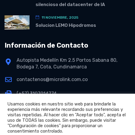
silencioso del datacenter de IA
11 NOVIEMBRE, 2025
Solucion LEMO Hipodromos
Información de Contacto
Autopista Medellín Km 2.5 Portos Sabana 80,
Bodega 7, Cota, Cundinamarca
contactenos@microlink.com.co
(+57) 3107014774
Usamos cookies en nuestro sitio web para brindarle la
experiencia más relevante recordando sus preferencias y
visitas repetidas. Al hacer clic en "Aceptar todo", acepta el
uso de TODAS las cookies. Sin embargo, puede visitar
"Configuración de cookies" para proporcionar un
consentimiento controlado.