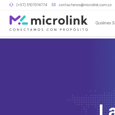
(+57) 3107014774
contactenos@microlink.com.co
Quiénes 
L