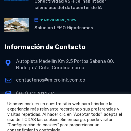
Conectividad VSFF: el habilitador
silencioso del datacenter de IA
11 NOVIEMBRE, 2025
Solucion LEMO Hipodromos
Información de Contacto
Autopista Medellín Km 2.5 Portos Sabana 80,
Bodega 7, Cota, Cundinamarca
contactenos@microlink.com.co
(+57) 3107014774
Usamos cookies en nuestro sitio web para brindarle la
experiencia más relevante recordando sus preferencias y
visitas repetidas. Al hacer clic en "Aceptar todo", acepta el
uso de TODAS las cookies. Sin embargo, puede visitar
"Configuración de cookies" para proporcionar un
consentimiento controlado.