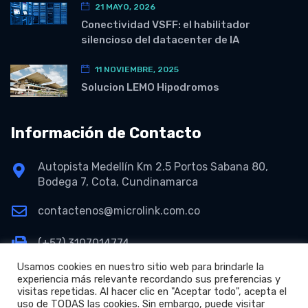
21 MAYO, 2026
Conectividad VSFF: el habilitador
silencioso del datacenter de IA
11 NOVIEMBRE, 2025
Solucion LEMO Hipodromos
Información de Contacto
Autopista Medellín Km 2.5 Portos Sabana 80,
Bodega 7, Cota, Cundinamarca
contactenos@microlink.com.co
(+57) 3107014774
Usamos cookies en nuestro sitio web para brindarle la
experiencia más relevante recordando sus preferencias y
visitas repetidas. Al hacer clic en "Aceptar todo", acepta el
uso de TODAS las cookies. Sin embargo, puede visitar