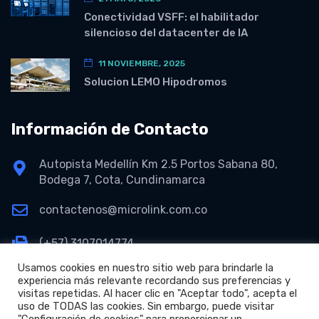
Conectividad VSFF: el habilitador
silencioso del datacenter de IA
11 NOVIEMBRE, 2025
Solucion LEMO Hipodromos
Información de Contacto
Autopista Medellín Km 2.5 Portos Sabana 80,
Bodega 7, Cota, Cundinamarca
contactenos@microlink.com.co
(+57) 3107014774
Usamos cookies en nuestro sitio web para brindarle la
experiencia más relevante recordando sus preferencias y
visitas repetidas. Al hacer clic en "Aceptar todo", acepta el
uso de TODAS las cookies. Sin embargo, puede visitar