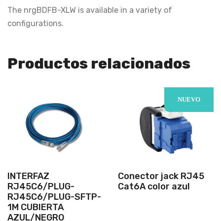
The nrgBDFB-XLW is available in a variety of
configurations.
Productos relacionados
NUEVO
INTERFAZ
Conector jack RJ45
RJ45C6/PLUG-
Cat6A color azul
RJ45C6/PLUG-SFTP-
1M CUBIERTA
AZUL/NEGRO