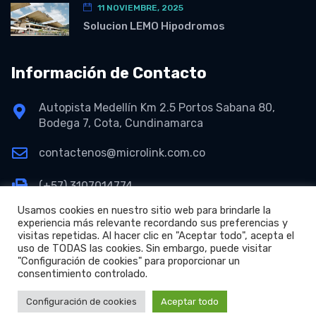
11 NOVIEMBRE, 2025
Solucion LEMO Hipodromos
Información de Contacto
Autopista Medellín Km 2.5 Portos Sabana 80,
Bodega 7, Cota, Cundinamarca
contactenos@microlink.com.co
(+57) 3107014774
Usamos cookies en nuestro sitio web para brindarle la
experiencia más relevante recordando sus preferencias y
visitas repetidas. Al hacer clic en "Aceptar todo", acepta el
uso de TODAS las cookies. Sin embargo, puede visitar
"Configuración de cookies" para proporcionar un
consentimiento controlado.
+
Copyright © 2026 Microlink S.A.S.
Configuración de cookies
Aceptar todo