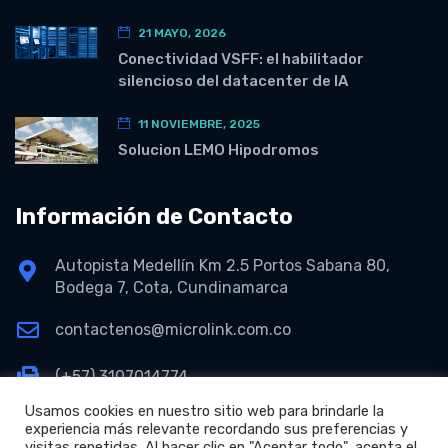
21 MAYO, 2026
Conectividad VSFF: el habilitador
silencioso del datacenter de IA
11 NOVIEMBRE, 2025
Solucion LEMO Hipodromos
Información de Contacto
Autopista Medellín Km 2.5 Portos Sabana 80,
Bodega 7, Cota, Cundinamarca
contactenos@microlink.com.co
(+57) 3107014774
Usamos cookies en nuestro sitio web para brindarle la
experiencia más relevante recordando sus preferencias y
visitas repetidas. Al hacer clic en "Aceptar todo", acepta el