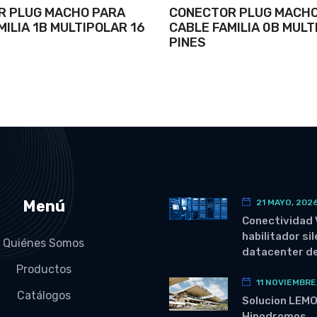
R PLUG MACHO PARA
CONECTOR PLUG MACHO
MILIA 1B MULTIPOLAR 16
CABLE FAMILIA 0B MULT
PINES
Menú
21 MAYO, 202
Conectividad 
habilitador si
Quiénes Somos
datacenter de
Productos
11 NOVIEMBRE
Catálogos
Solucion LEM
Hipodromos