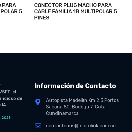
 PARA
CONECTOR PLUG MACHO PARA
IPOLAR 5
CABLE FAMILIA 1B MULTIPOLAR 5
PINES
Información de Contacto
6
VSFF: el
lencioso del
Autopista Medellín Km 2.5 Portos
 IA
Sabana 80, Bodega 7, Cota,
Cundinamarca
, 2025
O
contactenos@microlink.com.co