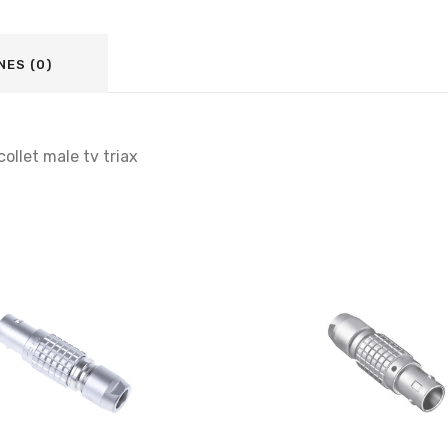
NES (0)
ollet male tv triax