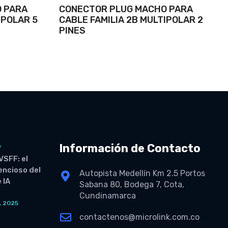
 PARA
CONECTOR PLUG MACHO PARA
IPOLAR 5
CABLE FAMILIA 2B MULTIPOLAR 2
PINES
Información de Contacto
6
VSFF: el
lencioso del
Autopista Medellín Km 2.5 Portos
 IA
Sabana 80, Bodega 7, Cota,
Cundinamarca
, 2025
O
contactenos@microlink.com.co