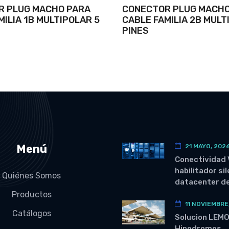
R PLUG MACHO PARA
CONECTOR PLUG MACHO
MILIA 1B MULTIPOLAR 5
CABLE FAMILIA 2B MULT
PINES
Menú
21 MAYO, 202
Conectividad 
habilitador si
Quiénes Somos
datacenter de
Productos
11 NOVIEMBRE
Catálogos
Solucion LEM
Hipodromos