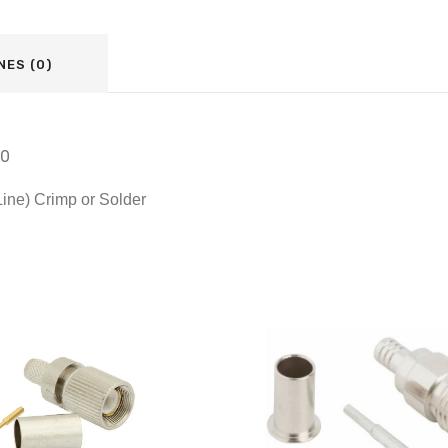
NES (0)
50
ine) Crimp or Solder