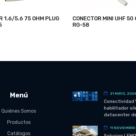
 1.6/5.6 75 OHM PLUG
CONECTOR MINI UHF 50
5
RG-58
Menú
21 MAYO, 202
Conectividad 
habilitador si
Quiénes Somos
datacenter de
Productos
11 NOVIEMBRE
Catálogos
Solucion LEM