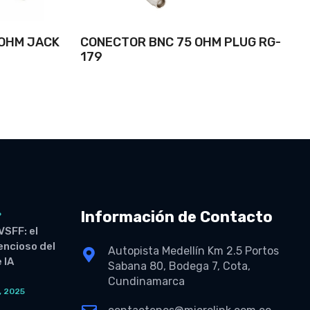
 OHM JACK
CONECTOR BNC 75 OHM PLUG RG-
179
Información de Contacto
6
VSFF: el
lencioso del
Autopista Medellín Km 2.5 Portos
 IA
Sabana 80, Bodega 7, Cota,
Cundinamarca
, 2025
O