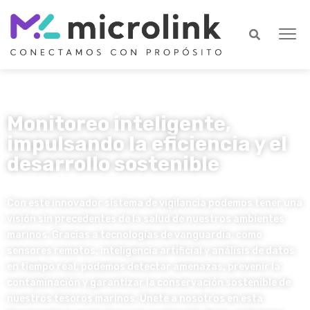
Monitoreo inteligente,
impulsando la eficiencia y el
desarrollo sostenible
Con este innovador sistema de vigilancia podemos tener una
visión sin precedentes de la salud de nuestros ambientes
marinos. Gracias a tecnologías de vanguardia, como
sensores remotos, inteligencia artificial y análisis de datos
en tiempo real, podemos detectar amenazas, prevenir la
contaminación y garantizar la conservación sostenible de
nuestros tesoros marinos. Únete a nosotros en esta