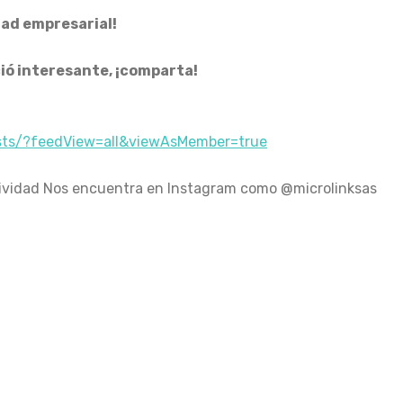
dad empresarial!
ció interesante, ¡comparta!
osts/?feedView=all&viewAsMember=true
ividad Nos encuentra en Instagram como @microlinksas