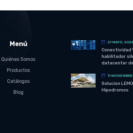
Menú
21 MAYO, 202
Conectividad 
habilitador si
Quiénes Somos
datacenter de
Productos
11 NOVIEMBRE
Catálogos
Solucion LEM
Hipodromos
Blog