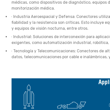
médicas, como dispositivos de diagnóstico, equipos 
monitorización médica.
Industria Aeroespacial y Defensa: Conectores utiliza
·
fiabilidad y la resistencia son críticas. Esto incluy
y equipos de visión nocturna, entre otros.
Industrial: Soluciones de interconexión para aplicaci
·
exigentes, como automatización industrial, robótica,
Tecnología y Telecomunicaciones: Conectores de alt
·
datos, telecomunicaciones por cable e inalámbricas, 