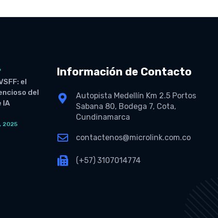
Información de Contacto
6
VSFF: el
lencioso del
Autopista Medellín Km 2.5 Portos
 IA
Sabana 80, Bodega 7, Cota,
Cundinamarca
, 2025
O
contactenos@microlink.com.co
(+57) 3107014774