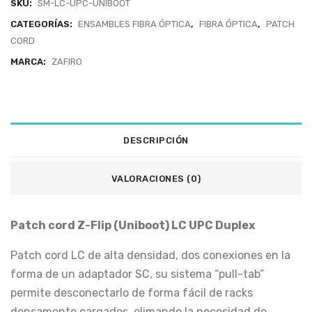
SKU:
SM-LC-UPC-UNIBOOT
CATEGORÍAS:
ENSAMBLES FIBRA ÓPTICA
,
FIBRA ÓPTICA
,
PATCH
CORD
MARCA:
ZAFIRO
DESCRIPCIÓN
VALORACIONES (0)
Patch cord Z-Flip (Uniboot) LC UPC Duplex
Patch cord LC de alta densidad, dos conexiones en la
forma de un adaptador SC, su sistema “pull-tab”
permite desconectarlo de forma fácil de racks
densamente cargados, elimando la necesidad de