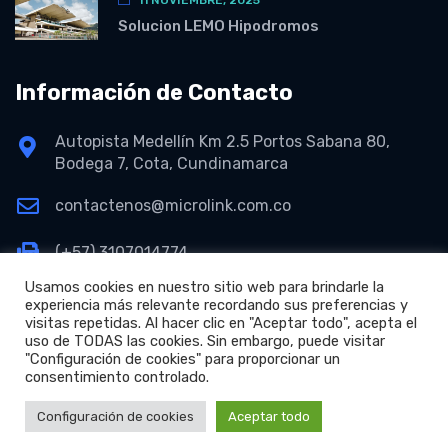
Solucion LEMO Hipodromos
Información de Contacto
Autopista Medellín Km 2.5 Portos Sabana 80,
Bodega 7, Cota, Cundinamarca
contactenos@microlink.com.co
(+57) 3107014774
Usamos cookies en nuestro sitio web para brindarle la
experiencia más relevante recordando sus preferencias y
visitas repetidas. Al hacer clic en "Aceptar todo", acepta el
uso de TODAS las cookies. Sin embargo, puede visitar
"Configuración de cookies" para proporcionar un
consentimiento controlado.
+
Copyright © 2026 Microlink S.A.S.
Configuración de cookies
Aceptar todo