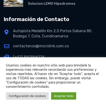
Solucion LEMO Hipodromos
Información de Contacto
Autopista Medellín Km 2.5 Portos Sabana 80,
Bodega 7, Cota, Cundinamarca
contactenos@microlink.com.co
(+57) 3107014774
Usamos cookies en nuestro sitio web para brindarle la
experiencia más relevante recordando sus preferencias y
visitas repetidas. Al hacer clic en "Aceptar todo", acepta el
uso de TODAS las cookies. Sin embargo, puede visitar
"Configuración de cookies" para proporcionar un
consentimiento controlado.
+
Copyright © 2026 Microlink S.A.S.
Configuración de cookies
Aceptar todo